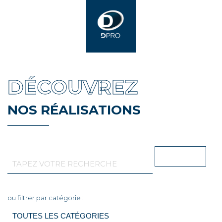
DÉCOUVREZ
NOS RÉALISATIONS
ou filtrer par catégorie :